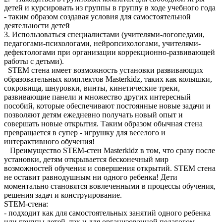
детей и курсировать из группы в группу в ходе учебного года
- таким образом создавая условия для самостоятельной
деятельности детей
3. Использоваться специалистами (учителями-логопедами,
педагогами-психологами, нейропсихологами, учителями-
дефектологами при организации коррекционно-развивающей
работы с детьми).
STEM стена имеет возможность установки развивающих
образовательных комплектов Masterkidz, таких как колышки,
сокровища, шнуровки, винты, кинетические треки,
развивающие панели и множество других интересный
пособий, которые обеспечивают постоянные новые задачи и
позволяют детям ежедневно получать новый опыт и
совершать новые открытия. Таким образом обычная стена
превращается в супер - игрушку для веселого и
интерактивного обучения!
Преимущество STEM-стен Masterkidz в том, что сразу после
установки, детям открывается бесконечный мир
возможностей обучения и совершения открытий. STEM стена
не оставит равнодушным ни одного ребенка! Дети
моментально становятся вовлеченными в процессы обучения,
решения задач и конструирование.
STEM-стена:
- подходит как для самостоятельных занятий одного ребенка
или группы детей, так и для организованной педагогом