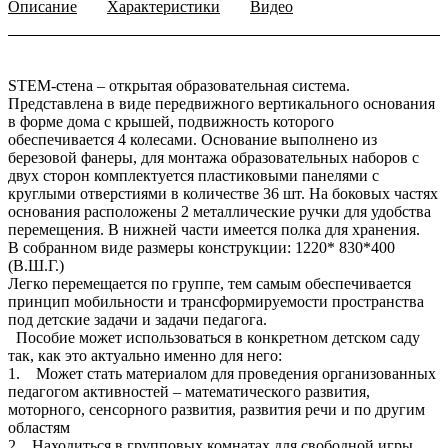
Описание
Характеристики
Видео
STEM-стена – открытая образовательная система.
Представлена в виде передвижного вертикального основания
в форме дома с крышей, подвижность которого
обеспечивается 4 колесами. Основание выполнено из
березовой фанеры, для монтажа образовательных наборов с
двух сторон комплектуется пластиковыми панелями с
круглыми отверстиями в количестве 36 шт. На боковых частях
основания расположены 2 металлические ручки для удобства
перемещения. В нижней части имеется полка для хранения.
В собранном виде размеры конструкции: 1220* 830*400
(В.Ш.Г.)
Легко перемещается по группе, тем самым обеспечивается
принцип мобильности и трансформируемости пространства
под детские задачи и задачи педагога.
Пособие может использоваться в конкретном детском саду
так, как это актуально именно для него:
1. Может стать материалом для проведения организованных
педагогом активностей – математического развития,
моторного, сенсорного развития, развития речи и по другим
областям
2. Находиться в групповых комнатах для свободной игры