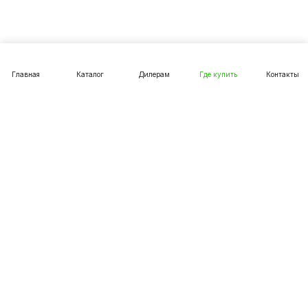
Главная
Каталог
Дилерам
Где купить
Контакты
Товары
Компания
Информация
8 (800) 23-45-905
info@stemco.ru
(общие вопросы)
dealers@stemco.ru
(для дилеров)
150030, Ярославль, ул. Журавлёва 3, офис 213